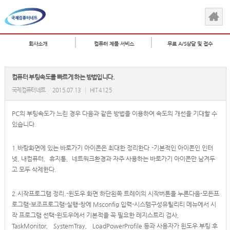
회사소개
컴퓨터 제품 서비스
무료 A/S상담 및 접수
컴퓨터 부팅속도를 빠르게 하는 방법입니다.
국제컴퓨터네트
2015.07.13
|
HIT 4125
PC의 부팅속도가 느린 경우 다음과 같은 방법을 이용하여 속도의 개선을 기대할 수
있습니다.
1.바탕화면에 있는 바로가기 아이콘은 최대한 정리한다.-기본적인 아이콘인 인터
넷, 내컴퓨터，휴지통，네트워크환경과 자주 사용하는 바로가기 아이콘만 남겨두
고 모두 삭제한다.
2.시작프로그램 정리.-윈도우 화면 하단왼쪽 트레이의 시작버튼을 누른다음-모든프
로그램-보조프로그램-실행-창에 Msconfig 입력-시스템구성유틸리티 메뉴에서 시
작 프로그램 선택-윈도우에서 기본적을 꼭 필요한 레지스트리 검사，
TaskMonitor， SystemTray， LoadPowerProfile 등과 사용자가 윈도우 부팅 후