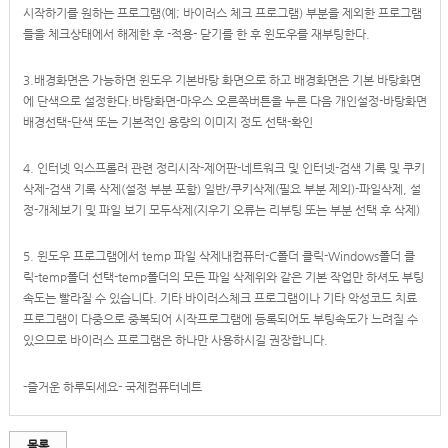
시작하기를 원하는 프로그램(예; 바이러스 체크 프로그램) 부분을 제외한 프로그램
들을 체크상태에서 해제한 후 -적용- 닫기를 한 후 윈도우를 재부팅한다.
3.배경화면은 가능하면 윈도우 기본바탕 화면으로 하고 배경화면은 기본 바탕화면
에 단색으로 설정한다.바탕화면-마우스 오른쪽버튼을 누른 다음 개인설정-바탕화면
배경선택-단색 또는 기본적인 용량의 이미지 정도 선택-확인
4. 인터넷 익스프롤러 관련 정리시작-제어판-네트워크 및 인터넷-검색 기록 및 쿠키
삭제-검색 기록 삭제(설정 부분 포함) 일반/쿠키삭제(필요 부분 제외)-파일삭제, 설
정-개체보기 및 파일 보기 모두삭제(지우기 오류는 리부팅 또는 부분 선택 후 삭제)
5. 윈도우 프로그램에서 temp 파일 삭제내컴퓨터-C폴더 클릭-Windows폴더 클
릭-temp폴더 선택-temp폴더의 모든 파일 삭제위와 같은 기본 작업만 하셔도 부팅
속도는 빨라질 수 있습니다. 기타 바이러스체크 프로그램이나 기타 악성코드 치료
프로그램이 다중으로 중복되어 시작프로그램에 등록되어도 부팅속도가 느려질 수
있으므로 바이러스 프로그램은 하나만 사용하시길 권장합니다.
-즐거운 하루되세요- 국제컴퓨터네트
목록