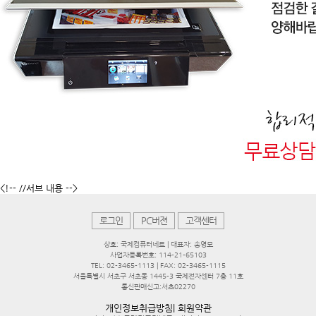
<!-- //서브 내용 -->
로그인
PC버젼
고객센터
상호: 국제컴퓨터네트 | 대표자: 송영모
사업자등록번호: 114-21-65103
TEL: 02-3465-1113 | FAX: 02-3465-1115
서울특별시 서초구 서초동 1445-3 국제전자센터 7층 11호
통신판매신고:서초02270
개인정보취급방침
|
회원약관