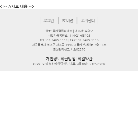
<!-- //서브 내용 -->
로그인
PC버젼
고객센터
상호: 국제컴퓨터네트 | 대표자: 송영모
사업자등록번호: 114-21-65103
TEL: 02-3465-1113 | FAX: 02-3465-1115
서울특별시 서초구 서초동 1445-3 국제전자센터 7층 11호
통신판매신고:서초02270
개인정보취급방침
|
회원약관
copyright (c) 국제컴퓨터네트. all rights reserved