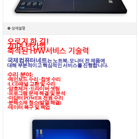
● 상세설명
오로지 한 길!
20여 년간의
축적된 H/W서비스 기술력
국제컴퓨터네트
는 노트북, 모니터 전 제품에
대해 부분적이고 핵심적인 서비스를 진행합니다.
수리 분야:
·메인보드 수리 ·칩셋 수리
·LCD패널 교환 및 수리
·
암호제거 ·드라이버 셋팅
·프로그램 문제 해결 및 분석
·아답터 POWER 전원 수리
·분해소제 청소(발열 해결)
·데이터 복구 및 백업